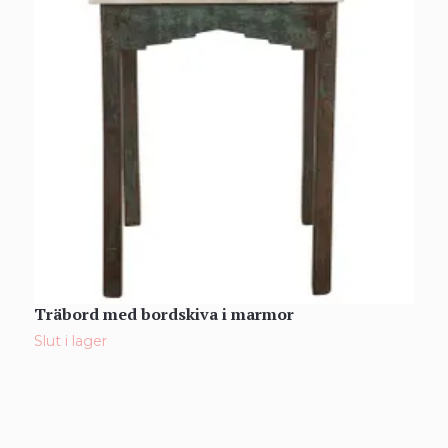
Träbord med bordskiva i marmor
A
3
Slut i lager