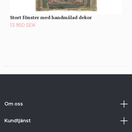
Stort fönster med handmålad dekor
B
13 950 SEK
6
Om oss
Kundtjänst