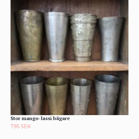
Stor mango-lassi bägare
S
795 SEK
1