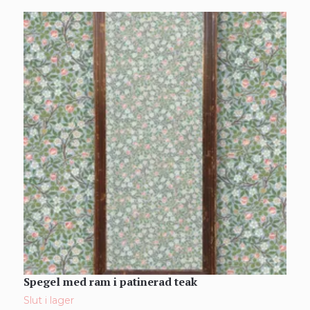
Spegel med ram i patinerad teak
S
2
Slut i lager