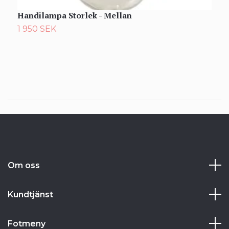
Handilampa Storlek - Mellan
M
1 950 SEK
5
Om oss
Kundtjänst
Fotmeny