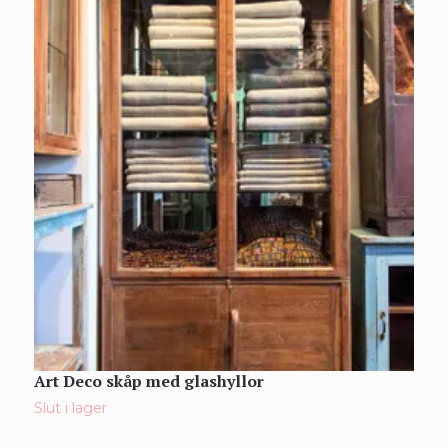
Art Deco skåp med glashyllor
S
4
Slut i lager