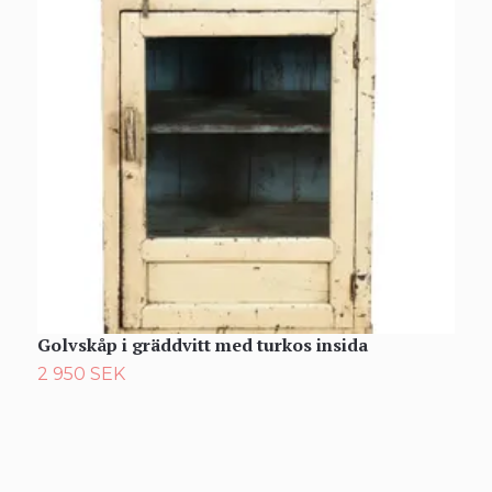
Golvskåp i gräddvitt med turkos insida
S
2 950 SEK
4