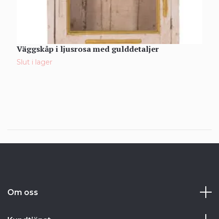
Väggskåp i ljusrosa med gulddetaljer
V
Slut i lager
S
Om oss