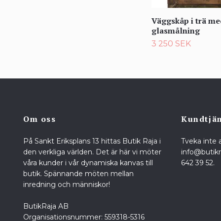
Väggskåp i trä me
glasmålning
3 250 SEK
Om oss
Kundtjä
På Sankt Eriksplans 13 hittas Butik Raja i
Tveka inte 
den verkliga världen. Det är här vi möter
info@butik
våra kunder i vår dynamiska kanvas till
642 39 52.
butik. Spännande möten mellan
inredning och människor!
ButikRaja AB
Organisationsnummer: 559318-5316