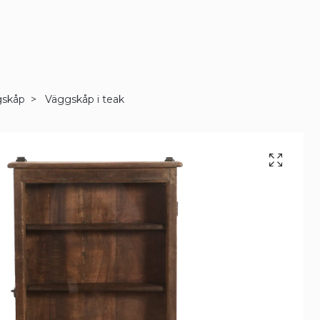
gskåp
Väggskåp i teak