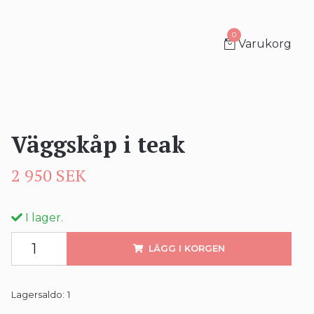
0
Varukorg
Väggskåp i teak
2 950 SEK
I lager.
LÄGG I KORGEN
Lagersaldo:
1