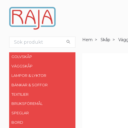
Hem
Skåp
Väg
GOLVSKÅP
VÄGGSKÅP
LAMPOR & LYKTOR
BÄNKAR & SOFFOR
TEXTILIER
BRUKSFÖREMÅL
SPEGLAR
BORD