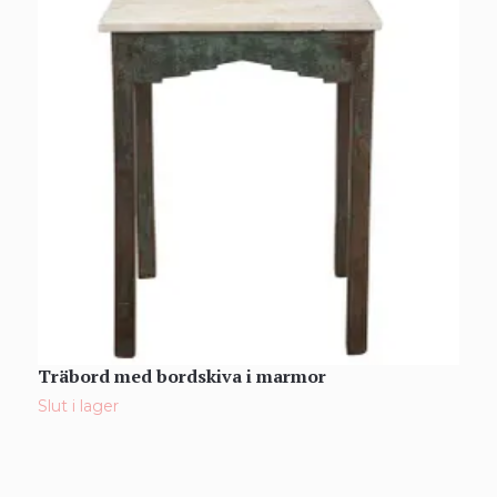
Träbord med bordskiva i marmor
E
Slut i lager
S