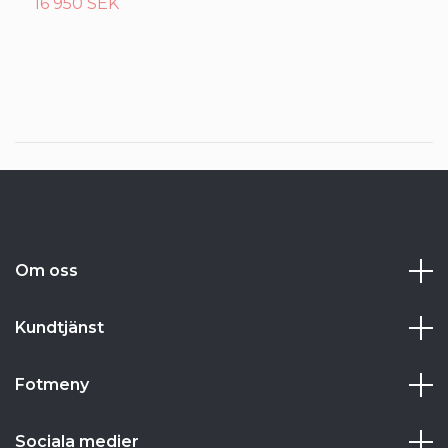
16 950 SEK
6
Om oss
Kundtjänst
Fotmeny
Sociala medier