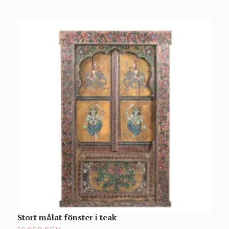
Stort målat fönster i teak
S