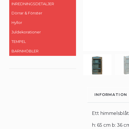
INREDNINGSDETALJER
Dörrar & Fönster
Hyllor
Juldekorationer
TEMPEL
BARNMÖBLER
INFORMATION
Ett himmelsblått
h: 65 cm b: 36 c