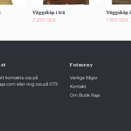
t
Väggskåp i trä
Väggskåp i
2 250 SEK
1 950 SEK
nst
Fotmeny
att kontakta oss på
Vanliga frågor
raja.com
eller ring oss på 073-
Kontakt
Om Butik Raja