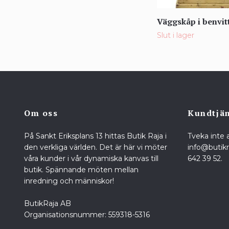
Väggskåp i benvit
Slut i lager
Om oss
Kundtjä
På Sankt Eriksplans 13 hittas Butik Raja i
Tveka inte 
den verkliga världen. Det är här vi möter
info@butik
våra kunder i vår dynamiska kanvas till
642 39 52.
butik. Spännande möten mellan
inredning och människor!
ButikRaja AB
Organisationsnummer: 559318-5316