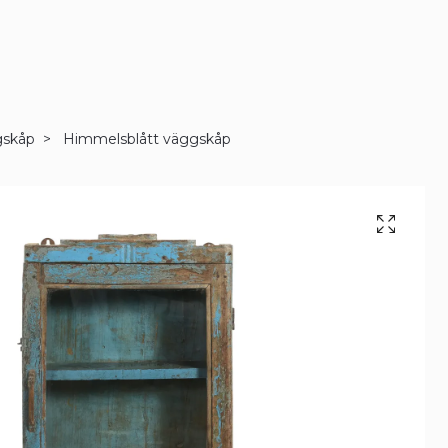
gskåp
Himmelsblått väggskåp