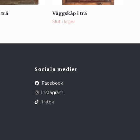
 trä
Väggskåp i trä
Väg
2 9
Slut i lager
Sociala medier
Facebook
Instagram
Tiktok