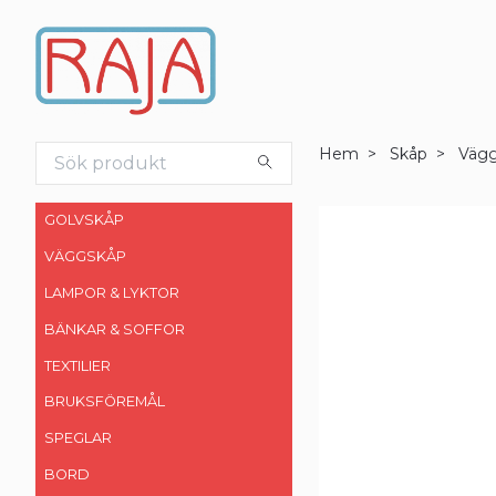
Hem
Skåp
Väg
GOLVSKÅP
VÄGGSKÅP
LAMPOR & LYKTOR
BÄNKAR & SOFFOR
TEXTILIER
BRUKSFÖREMÅL
SPEGLAR
BORD