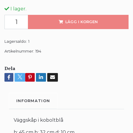
I lager.
LÄGG I KORGEN
Lagersaldo:
1
Artikelnummer:
194
Dela
INFORMATION
Väggskåp i koboltblå
h: 45 cm b: 32 cm d: 10 cm