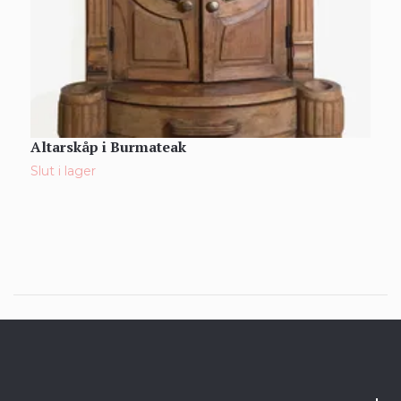
Altarskåp i Burmateak
V
Slut i lager
S